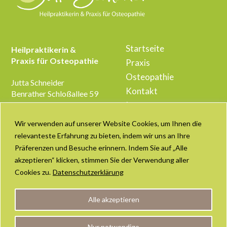
Startseite
Heilpraktikerin &
Praxis für Osteopathie
Praxis
Osteopathie
Jutta Schneider
Kontakt
Benrather Schloßallee 59
40597 Düsseldorf
Impressum
Datenschutzerklärung
Wir verwenden auf unserer Website Cookies, um Ihnen die
Telefon: +49 (211) 176
Haftungsausschluss
relevanteste Erfahrung zu bieten, indem wir uns an Ihre
395 03
Präferenzen und Besuche erinnern. Indem Sie auf „Alle
E-Mail: info@praxis-
juttaschneider.de
akzeptieren“ klicken, stimmen Sie der Verwendung aller
Cookies zu.
Datenschutzerklärung
Alle akzeptieren
Nur notwendige