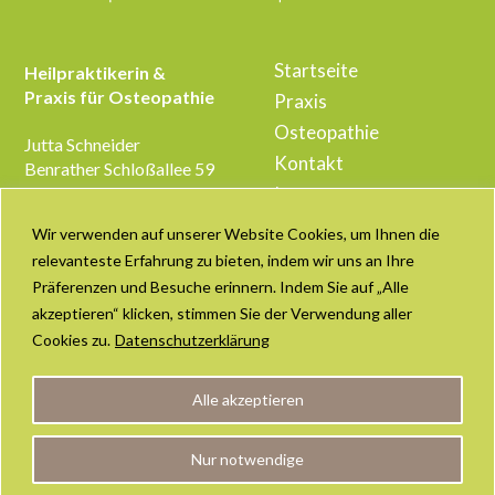
Startseite
Heilpraktikerin &
Praxis für Osteopathie
Praxis
Osteopathie
Jutta Schneider
Kontakt
Benrather Schloßallee 59
40597 Düsseldorf
Impressum
Datenschutzerklärung
Wir verwenden auf unserer Website Cookies, um Ihnen die
Telefon: +49 (211) 176
Haftungsausschluss
relevanteste Erfahrung zu bieten, indem wir uns an Ihre
395 03
Präferenzen und Besuche erinnern. Indem Sie auf „Alle
E-Mail: info@praxis-
juttaschneider.de
akzeptieren“ klicken, stimmen Sie der Verwendung aller
Cookies zu.
Datenschutzerklärung
Alle akzeptieren
Nur notwendige